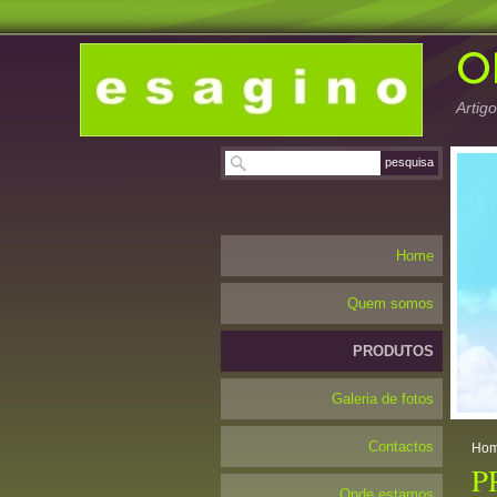
Artig
Home
Quem somos
PRODUTOS
Galeria de fotos
Contactos
Ho
P
Onde estamos